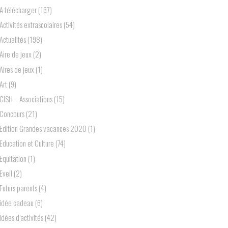
A télécharger
(167)
Activités extrascolaires
(54)
Actualités
(198)
Aire de jeux
(2)
Aires de jeux
(1)
Art
(9)
ClSH – Associations
(15)
Concours
(21)
Edition Grandes vacances 2020
(1)
Education et Culture
(74)
Equitation
(1)
Eveil
(2)
Futurs parents
(4)
idée cadeau
(6)
Idées d’activités
(42)