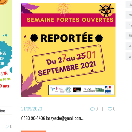
Li
Mu
Ra
Si
Va
Va
21/09/2020
0
0
0690 90-6406 lasayecie@gmail.com...
0