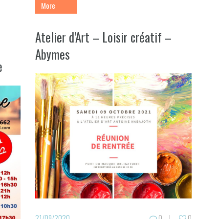
More
Atelier d’Art – Loisir créatif –
Abymes
e
21/09/2020
0
0