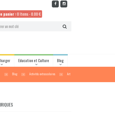
e panier :
0 Items
-
0.00
€
charger
Education et Culture
Blog
l
Blog
Activités extrascolaires
Art
BRIQUES