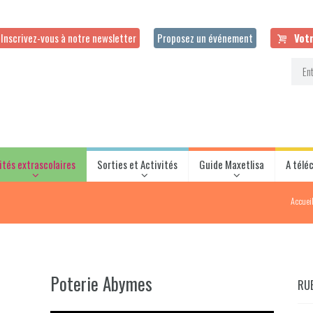
Inscrivez-vous à notre newsletter
Proposez un événement
Votr
ités extrascolaires
Sorties et Activités
Guide Maxetlisa
A télé
Accuei
Poterie Abymes
RU