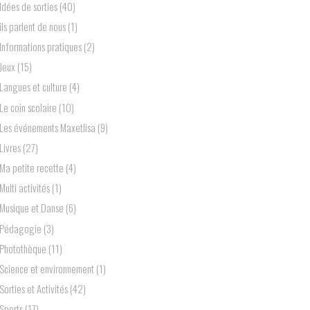
Idées de sorties
(40)
ils parlent de nous
(1)
Informations pratiques
(2)
Jeux
(15)
Langues et culture
(4)
Le coin scolaire
(10)
Les événements Maxetlisa
(9)
Livres
(27)
Ma petite recette
(4)
Multi activités
(1)
Musique et Danse
(6)
Pédagogie
(3)
Photothèque
(11)
Science et environnement
(1)
Sorties et Activités
(42)
Sports
(17)