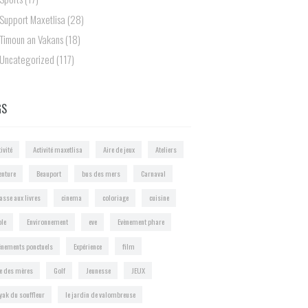
Support Maxetlisa
(28)
Timoun an Vakans
(18)
Uncategorized
(117)
GS
ivité
Activité maxetlisa
Aire de jeux
Ateliers
enture
Beauport
bus des mers
Carnaval
asse aux livres
cinema
coloriage
cuisine
ole
Environnement
eve
Evènement phare
énements ponctuels
Expérience
film
te des mères
Golf
Jeunesse
JEUX
yak du souffleur
le jardin de valombreuse