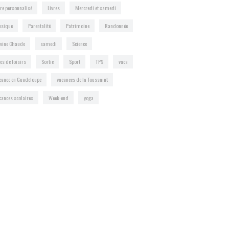
vre personnalisé
Livres
Mercredi et samedi
sique
Parentalité
Patrimoine
Randonnée
vine Chaude
samedi
Science
tes de loisirs
Sortie
Sport
TPS
vaca
cance en Guadeloupe
vacances de la Toussaint
cances scolaires
Week-end
yoga