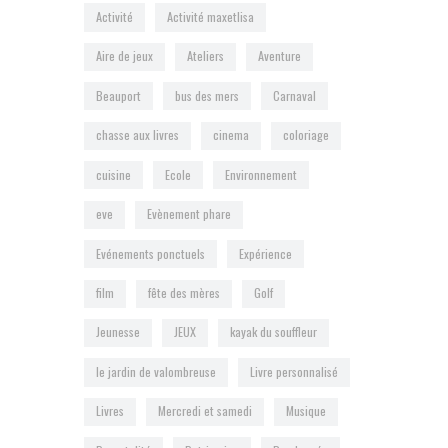
Activité
Activité maxetlisa
Aire de jeux
Ateliers
Aventure
Beauport
bus des mers
Carnaval
chasse aux livres
cinema
coloriage
cuisine
Ecole
Environnement
eve
Evènement phare
Evénements ponctuels
Expérience
film
fête des mères
Golf
Jeunesse
JEUX
kayak du souffleur
le jardin de valombreuse
Livre personnalisé
Livres
Mercredi et samedi
Musique