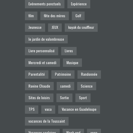
Evénements ponctuels
Expérience
film
fête des mères
Golf
Jeunesse
JEUX
kayak du souffleur
le jardin de valombreuse
Livre personnalisé
Livres
Mercredi et samedi
Musique
Parentalité
Patrimoine
Randonnée
Ravine Chaude
samedi
Science
Sites de loisirs
Sortie
Sport
TPS
vaca
Vacance en Guadeloupe
vacances de la Toussaint
Vacances scolaires
Week-end
yoga