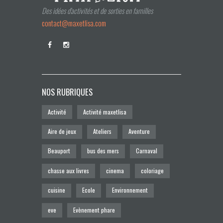
Des idées d'activités et de sorties en familles
contact@maxetlisa.com
NOS RUBRIQUES
Activité
Activité maxetlisa
Aire de jeux
Ateliers
Aventure
Beauport
bus des mers
Carnaval
chasse aux livres
cinema
coloriage
cuisine
Ecole
Environnement
eve
Evènement phare