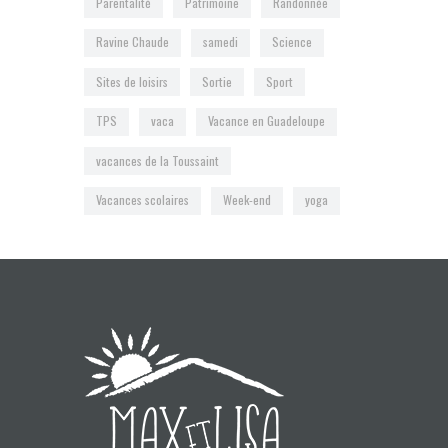
Parentalité
Patrimoine
Randonnée
Ravine Chaude
samedi
Science
Sites de loisirs
Sortie
Sport
TPS
vaca
Vacance en Guadeloupe
vacances de la Toussaint
Vacances scolaires
Week-end
yoga