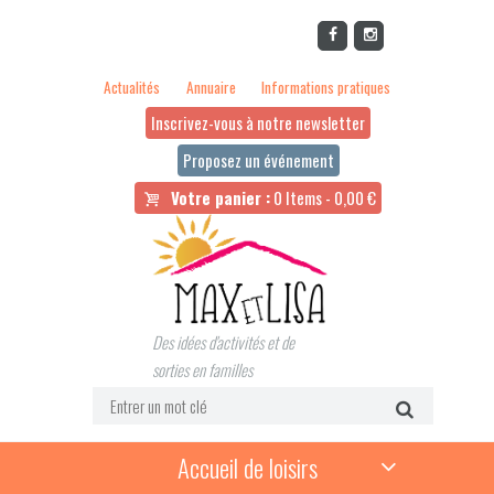
Actualités
Annuaire
Informations pratiques
Inscrivez-vous à notre newsletter
Proposez un événement
Votre panier :
0 Items
-
0,00
€
Des idées d'activités et de
sorties en familles
Accueil de loisirs