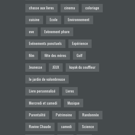
s
chasse aux livres
cinema
coloriage
É
cuisine
Ecole
Environnement
v
eve
Evènement phare
è
Evénements ponctuels
Expérience
n
film
fête des mères
Golf
e
Jeunesse
JEUX
kayak du souffleur
m
le jardin de valombreuse
e
Livre personnalisé
Livres
n
Mercredi et samedi
Musique
t
Parentalité
Patrimoine
Randonnée
s
Ravine Chaude
samedi
Science