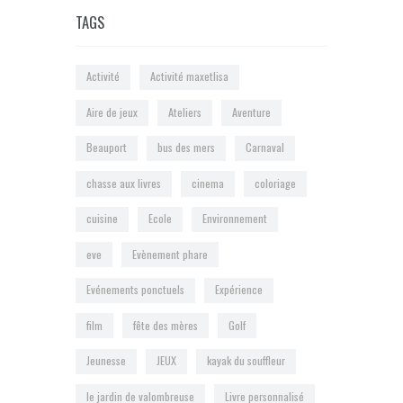
TAGS
Activité
Activité maxetlisa
Aire de jeux
Ateliers
Aventure
Beauport
bus des mers
Carnaval
chasse aux livres
cinema
coloriage
cuisine
Ecole
Environnement
eve
Evènement phare
Evénements ponctuels
Expérience
film
fête des mères
Golf
Jeunesse
JEUX
kayak du souffleur
le jardin de valombreuse
Livre personnalisé