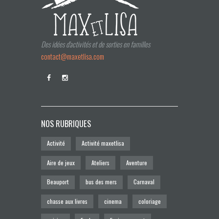
Des idées d'activités et de sorties en familles
contact@maxetlisa.com
NOS RUBRIQUES
Activité
Activité maxetlisa
Aire de jeux
Ateliers
Aventure
Beauport
bus des mers
Carnaval
chasse aux livres
cinema
coloriage