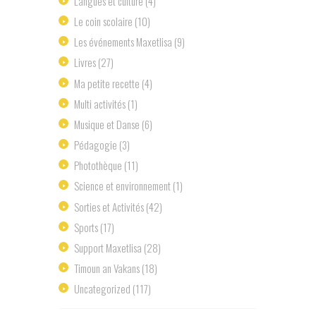
Langues et culture
(4)
Le coin scolaire
(10)
Les événements Maxetlisa
(9)
Livres
(27)
Ma petite recette
(4)
Multi activités
(1)
Musique et Danse
(6)
Pédagogie
(3)
Photothèque
(11)
Science et environnement
(1)
Sorties et Activités
(42)
Sports
(17)
Support Maxetlisa
(28)
Timoun an Vakans
(18)
Uncategorized
(117)