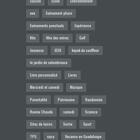
cuisine
Ecole
Environnement
eve
Evènement phare
Evénements ponctuels
Expérience
film
fête des mères
Golf
Jeunesse
JEUX
kayak du souffleur
le jardin de valombreuse
Livre personnalisé
Livres
Mercredi et samedi
Musique
Parentalité
Patrimoine
Randonnée
Ravine Chaude
samedi
Science
Sites de loisirs
Sortie
Sport
TPS
vaca
Vacance en Guadeloupe