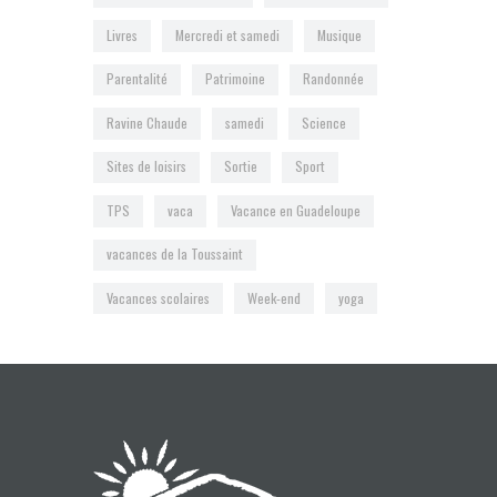
Livres
Mercredi et samedi
Musique
Parentalité
Patrimoine
Randonnée
Ravine Chaude
samedi
Science
Sites de loisirs
Sortie
Sport
TPS
vaca
Vacance en Guadeloupe
vacances de la Toussaint
Vacances scolaires
Week-end
yoga