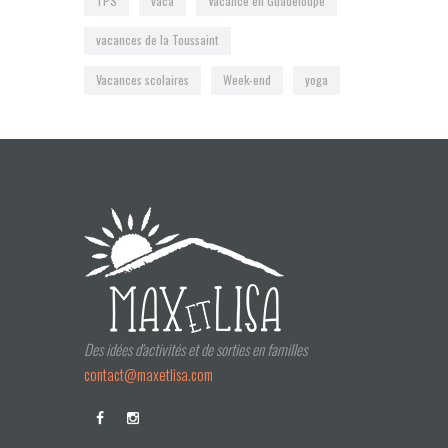
TPS
vaca
Vacance en Guadeloupe
vacances de la Toussaint
Vacances scolaires
Week-end
yoga
Des idées d'activités et de sorties en familles
contact@maxetlisa.com