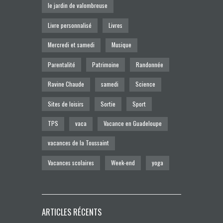
le jardin de valombreuse
Livre personnalisé
Livres
Mercredi et samedi
Musique
Parentalité
Patrimoine
Randonnée
Ravine Chaude
samedi
Science
Sites de loisirs
Sortie
Sport
TPS
vaca
Vacance en Guadeloupe
vacances de la Toussaint
Vacances scolaires
Week-end
yoga
ARTICLES RÉCENTS