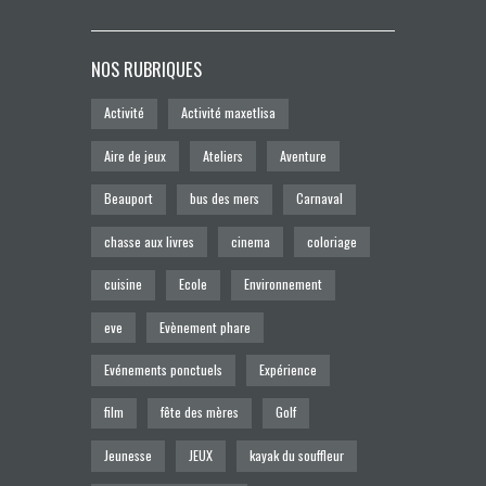
NOS RUBRIQUES
Activité
Activité maxetlisa
Aire de jeux
Ateliers
Aventure
Beauport
bus des mers
Carnaval
chasse aux livres
cinema
coloriage
cuisine
Ecole
Environnement
eve
Evènement phare
Evénements ponctuels
Expérience
film
fête des mères
Golf
Jeunesse
JEUX
kayak du souffleur