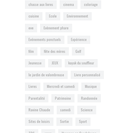
chasse aux livres
cinema
coloriage
cuisine
Ecole
Environnement
eve
Evènement phare
Evénements ponctuels
Expérience
film
fête des mères
Golf
Jeunesse
JEUX
kayak du souffleur
le jardin de valombreuse
Livre personnalisé
Livres
Mercredi et samedi
Musique
Parentalité
Patrimoine
Randonnée
Ravine Chaude
samedi
Science
Sites de loisirs
Sortie
Sport