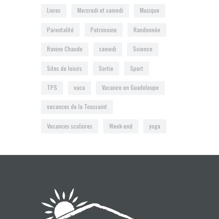
Livres
Mercredi et samedi
Musique
Parentalité
Patrimoine
Randonnée
Ravine Chaude
samedi
Science
Sites de loisirs
Sortie
Sport
TPS
vaca
Vacance en Guadeloupe
vacances de la Toussaint
Vacances scolaires
Week-end
yoga