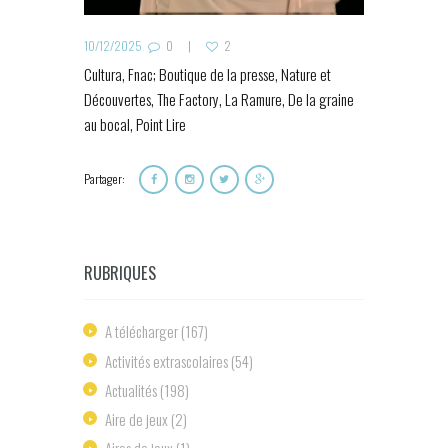
10/12/2025
0
2
Cultura, Fnac; Boutique de la presse, Nature et
Découvertes, The Factory, La Ramure, De la graine
au bocal, Point Lire
Partager:
RUBRIQUES
A télécharger
(167)
Activités extrascolaires
(54)
Actualités
(198)
Aire de jeux
(2)