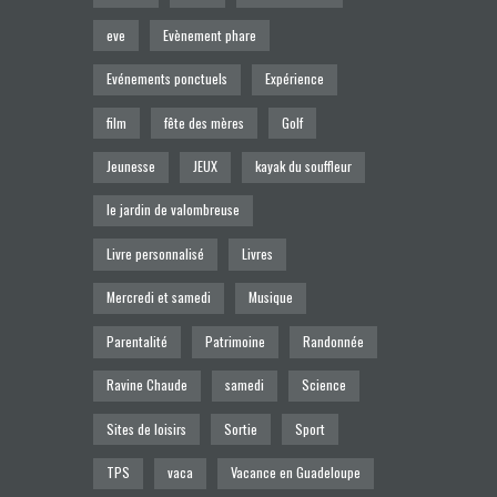
eve
Evènement phare
Evénements ponctuels
Expérience
film
fête des mères
Golf
Jeunesse
JEUX
kayak du souffleur
le jardin de valombreuse
Livre personnalisé
Livres
Mercredi et samedi
Musique
Parentalité
Patrimoine
Randonnée
Ravine Chaude
samedi
Science
Sites de loisirs
Sortie
Sport
TPS
vaca
Vacance en Guadeloupe