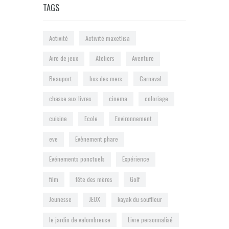
TAGS
Activité
Activité maxetlisa
Aire de jeux
Ateliers
Aventure
Beauport
bus des mers
Carnaval
chasse aux livres
cinema
coloriage
cuisine
Ecole
Environnement
eve
Evènement phare
Evénements ponctuels
Expérience
film
fête des mères
Golf
Jeunesse
JEUX
kayak du souffleur
le jardin de valombreuse
Livre personnalisé