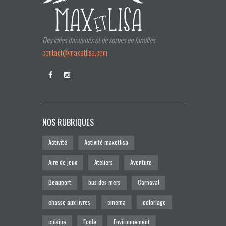
Des idées d'activités et de sorties en familles
contact@maxetlisa.com
NOS RUBRIQUES
Activité
Activité maxetlisa
Aire de jeux
Ateliers
Aventure
Beauport
bus des mers
Carnaval
chasse aux livres
cinema
coloriage
cuisine
Ecole
Environnement