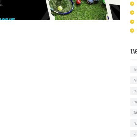
TA
Act
Av
ch
Ec
Ev
fê
ka