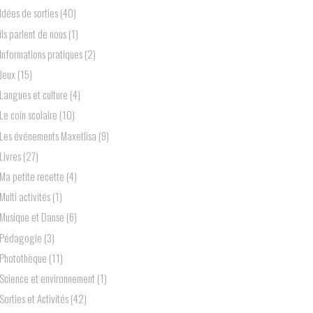
Idées de sorties
(40)
ils parlent de nous
(1)
Informations pratiques
(2)
Jeux
(15)
Langues et culture
(4)
Le coin scolaire
(10)
Les événements Maxetlisa
(9)
Livres
(27)
Ma petite recette
(4)
Multi activités
(1)
Musique et Danse
(6)
Pédagogie
(3)
Photothèque
(11)
Science et environnement
(1)
Sorties et Activités
(42)