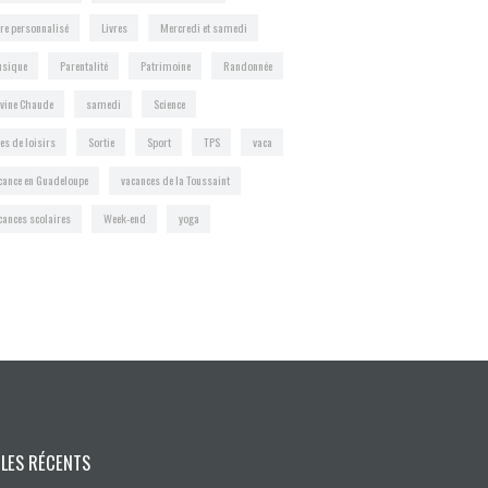
vre personnalisé
Livres
Mercredi et samedi
sique
Parentalité
Patrimoine
Randonnée
vine Chaude
samedi
Science
tes de loisirs
Sortie
Sport
TPS
vaca
cance en Guadeloupe
vacances de la Toussaint
cances scolaires
Week-end
yoga
CLES RÉCENTS