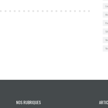
Li
Mu
Ra
Si
Va
Va
NOS RUBRIQUES
ARTI