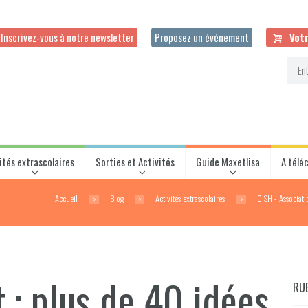
Inscrivez-vous à notre newsletter
Proposez un événement
Votr
ités extrascolaires
Sorties et Activités
Guide Maxetlisa
A télé
Accueil
Blog
Activités extrascolaires
ClSH - Associati
t : plus de 40 idées
RU