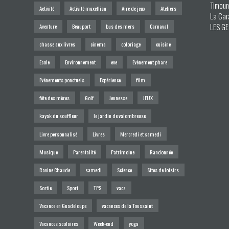
Timoun 
Activité
Activité maxetlisa
Aire de jeux
Ateliers
La Cara
LES GE
Aventure
Beauport
bus des mers
Carnaval
chasse aux livres
cinema
coloriage
cuisine
Ecole
Environnement
eve
Evènement phare
Evénements ponctuels
Expérience
film
fête des mères
Golf
Jeunesse
JEUX
kayak du souffleur
le jardin de valombreuse
Livre personnalisé
Livres
Mercredi et samedi
Musique
Parentalité
Patrimoine
Randonnée
Ravine Chaude
samedi
Science
Sites de loisirs
Sortie
Sport
TPS
vaca
Vacance en Guadeloupe
vacances de la Toussaint
Vacances scolaires
Week-end
yoga