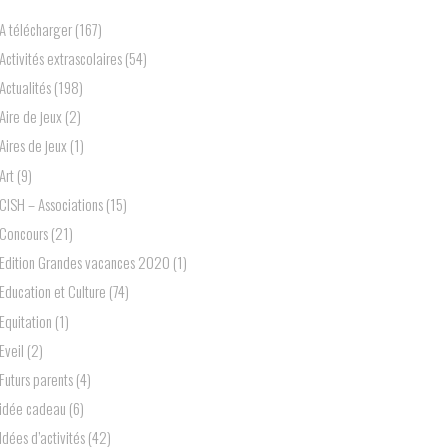
A télécharger
(167)
Activités extrascolaires
(54)
Actualités
(198)
Aire de jeux
(2)
Aires de jeux
(1)
Art
(9)
ClSH – Associations
(15)
Concours
(21)
Edition Grandes vacances 2020
(1)
Education et Culture
(74)
Equitation
(1)
Eveil
(2)
Futurs parents
(4)
idée cadeau
(6)
Idées d’activités
(42)