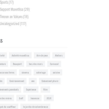
Sports
(17)
Support Maxetlisa
(28)
Timoun an Vakans
(18)
Uncategorized
(117)
GS
ivité
Activité maxetlisa
Aire de jeux
Ateliers
enture
Beauport
bus des mers
Carnaval
asse aux livres
cinema
coloriage
cuisine
ole
Environnement
eve
Evènement phare
énements ponctuels
Expérience
film
te des mères
Golf
Jeunesse
JEUX
yak du souffleur
le jardin de valombreuse