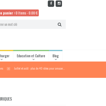
e panier :
0 Items
-
0.00
€
charger
Education et Culture
Blog
ons
Juillet et août : plus de 40 idées pour amuser...
BRIQUES